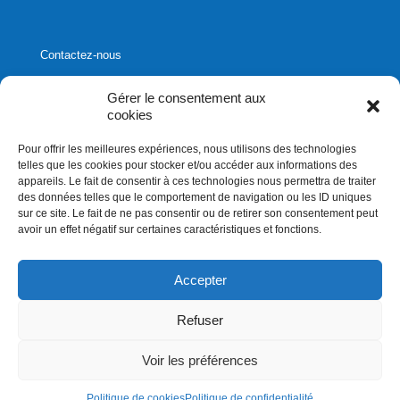
Contactez-nous
Gérer le consentement aux
cookies
Pour offrir les meilleures expériences, nous utilisons des technologies
1020, rue Bouvier, suite 400,
telles que les cookies pour stocker et/ou accéder aux informations des
Québec (Québec) G2K 0K9
appareils. Le fait de consentir à ces technologies nous permettra de traiter
des données telles que le comportement de navigation ou les ID uniques
info[]affluences.ca
sur ce site. Le fait de ne pas consentir ou de retirer son consentement peut
418.684.8881
avoir un effet négatif sur certaines caractéristiques et fonctions.
Accepter
Refuser
Droits d'auteurs 2026. Affluences.ca. Tous droits réservés
Voir les préférences
Politique de cookies
Politique de confidentialité