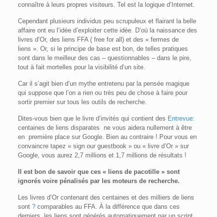
connaître à leurs propres visiteurs. Tel est la logique d’Internet.
Cependant plusieurs individus peu scrupuleux et flairant la belle
affaire ont eu l’idée d’exploiter cette idée. D’où la naissance des
livres d’Or, des liens FFA ( free for all) et des « fermes de
liens ». Or, si le principe de base est bon, de telles pratiques
sont dans le meilleur des cas – questionnables – dans le pire,
tout à fait mortelles pour la visibilité d’un site.
Car il s’agit bien d’un mythe entretenu par la pensée magique
qui suppose que l’on a rien ou très peu de chose à faire pour
sortir premier sur tous les outils de recherche.
Dites-vous bien que le livre d’invités qui contient des
Entrevue:
centaines de liens disparates ne vous aidera nullement à être
en première place sur Google. Bien au contraire ! Pour vous en
convaincre tapez « sign our guestbook » ou « livre d’Or » sur
Google, vous aurez 2,7 millions et 1,7 millions de résultats !
Il est bon de savoir que ces « liens de pacotille » sont
ignorés voire pénalisés par les moteurs de recherche.
Les livres d’Or contenant des centaines et des milliers de liens
sont
?
comparables au FFA. À la différence que dans ces
derniers, les liens sont générés automatiquement par un script.