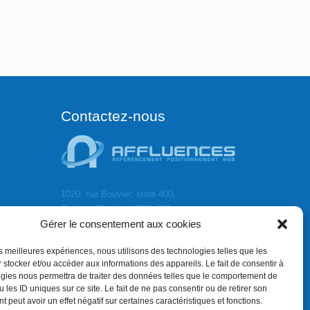
Contactez-nous
1020, rue Bouvier, suite 400,
Québec (Québec) G2K 0K9
Gérer le consentement aux cookies
info[]affluences.ca
418.684.8881
les meilleures expériences, nous utilisons des technologies telles que les
 stocker et/ou accéder aux informations des appareils. Le fait de consentir à
gies nous permettra de traiter des données telles que le comportement de
 les ID uniques sur ce site. Le fait de ne pas consentir ou de retirer son
 peut avoir un effet négatif sur certaines caractéristiques et fonctions.