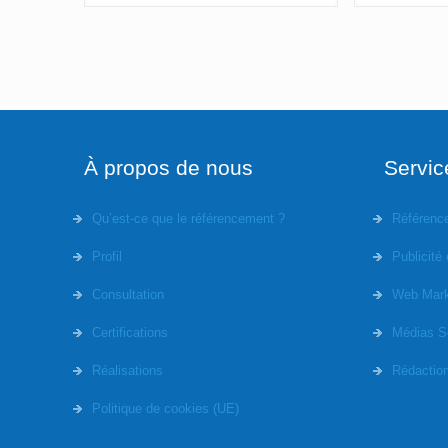
À propos de nous
Servic
Qu’est-ce que le référencement ?
Référenc
Profil
Publicité 
Consultation
Web Mark
Certifications
Médias S
Réalisations
Rédactio
Politique de cookies (UE)