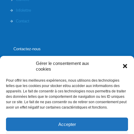
Infolettre
Contact
Contactez-nous
Gérer le consentement aux
cookies
Pour offrir les meilleures expériences, nous utilisons des technologies
1020, rue Bouvier, suite 400,
telles que les cookies pour stocker et/ou accéder aux informations des
Québec (Québec) G2K 0K9
appareils. Le fait de consentir à ces technologies nous permettra de traiter
des données telles que le comportement de navigation ou les ID uniques
info[]affluences.ca
sur ce site. Le fait de ne pas consentir ou de retirer son consentement peut
418.684.8881
avoir un effet négatif sur certaines caractéristiques et fonctions.
Accepter