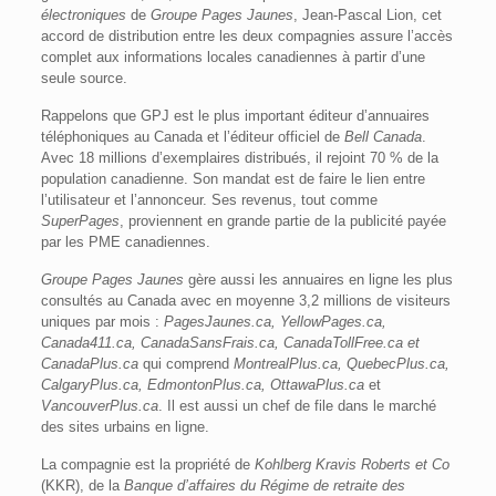
électroniques
de
Groupe Pages Jaunes
, Jean-Pascal Lion, cet
accord de distribution entre les deux compagnies assure l’accès
complet aux informations locales canadiennes à partir d’une
seule source.
Rappelons que GPJ est le plus important éditeur d’annuaires
téléphoniques au Canada et l’éditeur officiel de
Bell Canada
.
Avec 18 millions d’exemplaires distribués, il rejoint 70 % de la
population canadienne. Son mandat est de faire le lien entre
l’utilisateur et l’annonceur. Ses revenus, tout comme
SuperPages
, proviennent en grande partie de la publicité payée
par les PME canadiennes.
Groupe Pages Jaunes
gère aussi les annuaires en ligne les plus
consultés au Canada avec en moyenne 3,2 millions de visiteurs
uniques par mois :
PagesJaunes.ca, YellowPages.ca,
Canada411.ca, CanadaSansFrais.ca, CanadaTollFree.ca et
CanadaPlus.ca
qui comprend
MontrealPlus.ca, QuebecPlus.ca,
CalgaryPlus.ca, EdmontonPlus.ca, OttawaPlus.ca
et
VancouverPlus.ca
. Il est aussi un chef de file dans le marché
des sites urbains en ligne.
La compagnie est la propriété de
Kohlberg Kravis Roberts et Co
(KKR), de la
Banque d’affaires du Régime de retraite des