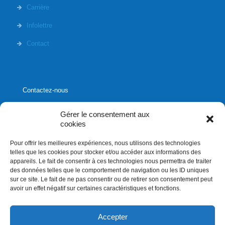
Carrière
Infolettre
Contact
Contactez-nous
Gérer le consentement aux
cookies
Pour offrir les meilleures expériences, nous utilisons des technologies
1020, rue Bouvier, suite 400,
telles que les cookies pour stocker et/ou accéder aux informations des
Québec (Québec) G2K 0K9
appareils. Le fait de consentir à ces technologies nous permettra de traiter
des données telles que le comportement de navigation ou les ID uniques
info[]affluences.ca
sur ce site. Le fait de ne pas consentir ou de retirer son consentement peut
418.684.8881
avoir un effet négatif sur certaines caractéristiques et fonctions.
Accepter