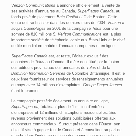
Verizon Communications
a annoncé officiellement la vente de
ses activités d’annuaires au Canada,
SuperPages Canada
, au
fonds privé de placement
Bain Capital LLC
de Boston. Cette
vente doit se finaliser dans les derniers mois de 2004.
Verizon
a
acquis
SuperPages
en 2001 de la compagnie
Telus
pour une
somme de 810 millions $.
Verizon Communications
est la plus
importante société de téléphonie locale aux États-Unis et le chef
de file mondial en matière d’annuaires imprimés et en ligne.
SuperPages Canada
est, et reste, l’éditeur exclusif des
annuaires de
Telus
au Canada. Il a été constitué par la fusion
des éditeurs provinciaux des annuaires de
Telus
et de la
Dominion Information Services
de Colombie Britannique. Il est le
deuxième fournisseur de services de renseignements annuaires
au pays avec 14 millions d’exemplaires.
Groupe Pages Jaunes
étant le premier.
La compagnie possède également un annuaire en ligne,
SuperPages.ca
, totalisant plus de 1 million d’entrées
d’entreprises et 12 millions d’inscriptions résidentielles. Ses
revenus proviennent des solutions publicitaires offertes aux
annonceurs commerciaux. Surtout présente dans l’Ouest, son
objectif vise à gagner tout le Canada et à consolider sa part de
marché dans l’industrie en ligne des pages jaunes qui est en