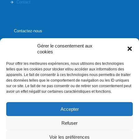
Contact
Contactez-nous
Gérer le consentement aux
cookies
Pour offrir les meilleures expériences, nous utilisons des technologies
1020, rue Bouvier, suite 400,
telles que les cookies pour stocker et/ou accéder aux informations des
Québec (Québec) G2K 0K9
appareils. Le fait de consentir à ces technologies nous permettra de traiter
des données telles que le comportement de navigation ou les ID uniques
info[]affluences.ca
sur ce site. Le fait de ne pas consentir ou de retirer son consentement peut
418.684.8881
avoir un effet négatif sur certaines caractéristiques et fonctions.
Accepter
Refuser
Droits d'auteurs 2026. Affluences.ca. Tous droits réservés
Voir les préférences