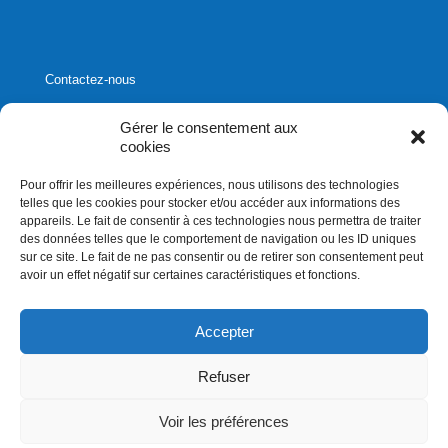
Contactez-nous
Gérer le consentement aux
cookies
Pour offrir les meilleures expériences, nous utilisons des technologies
1020, rue Bouvier, suite 400,
telles que les cookies pour stocker et/ou accéder aux informations des
Québec (Québec) G2K 0K9
appareils. Le fait de consentir à ces technologies nous permettra de traiter
des données telles que le comportement de navigation ou les ID uniques
info[]affluences.ca
sur ce site. Le fait de ne pas consentir ou de retirer son consentement peut
418.684.8881
avoir un effet négatif sur certaines caractéristiques et fonctions.
Accepter
Refuser
Droits d'auteurs 2026. Affluences.ca. Tous droits réservés
Voir les préférences