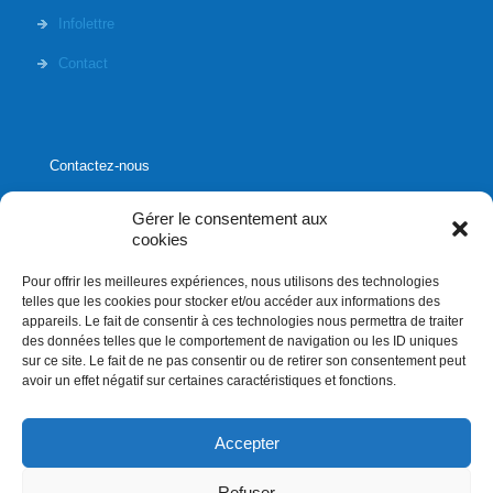
Infolettre
Contact
Contactez-nous
Gérer le consentement aux
cookies
Pour offrir les meilleures expériences, nous utilisons des technologies
1020, rue Bouvier, suite 400,
telles que les cookies pour stocker et/ou accéder aux informations des
Québec (Québec) G2K 0K9
appareils. Le fait de consentir à ces technologies nous permettra de traiter
des données telles que le comportement de navigation ou les ID uniques
info[]affluences.ca
sur ce site. Le fait de ne pas consentir ou de retirer son consentement peut
418.684.8881
avoir un effet négatif sur certaines caractéristiques et fonctions.
Accepter
Refuser