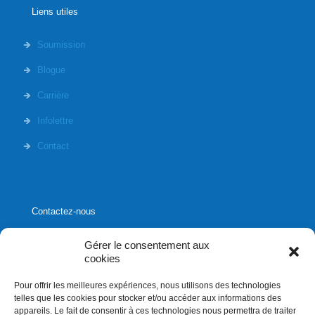
Liens utiles
Soumission
Blogue
Carrière
Infolettre
Contact
Contactez-nous
Gérer le consentement aux
cookies
Pour offrir les meilleures expériences, nous utilisons des technologies
1020, rue Bouvier, suite 400,
telles que les cookies pour stocker et/ou accéder aux informations des
Québec (Québec) G2K 0K9
appareils. Le fait de consentir à ces technologies nous permettra de traiter