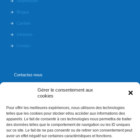
Soumission
Blogue
Carrière
Infolettre
Contact
Contactez-nous
Gérer le consentement aux
cookies
Pour offrir les meilleures expériences, nous utilisons des technologies
1020, rue Bouvier, suite 400,
telles que les cookies pour stocker et/ou accéder aux informations des
Québec (Québec) G2K 0K9
appareils. Le fait de consentir à ces technologies nous permettra de traiter
des données telles que le comportement de navigation ou les ID uniques
info[]affluences.ca
sur ce site. Le fait de ne pas consentir ou de retirer son consentement peut
418.684.8881
avoir un effet négatif sur certaines caractéristiques et fonctions.