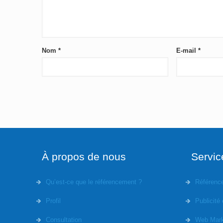
Nom
*
E-mail
*
À propos de nous
Servic
Qu’est-ce que le référencement ?
Référenc
Profil
Publicité 
Consultation
Web Mark