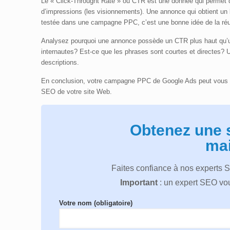
Le « Click-Throught Rate » ou CTR est une donnée qui permet 
d’impressions (les visionnements). Une annonce qui obtient un 
testée dans une campagne PPC, c’est une bonne idée de la réut
Analysez pourquoi une annonce possède un CTR plus haut qu’un
internautes? Est-ce que les phrases sont courtes et directes? Ut
descriptions.
En conclusion, votre campagne PPC de Google Ads peut vous do
SEO de votre site Web.
Obtenez une 
mai
Faites confiance à nos experts 
Important
: un expert SEO vou
Votre nom (obligatoire)