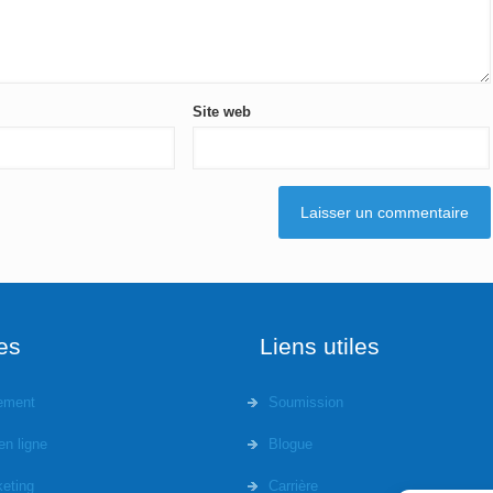
Site web
es
Liens utiles
ement
Soumission
en ligne
Blogue
eting
Carrière