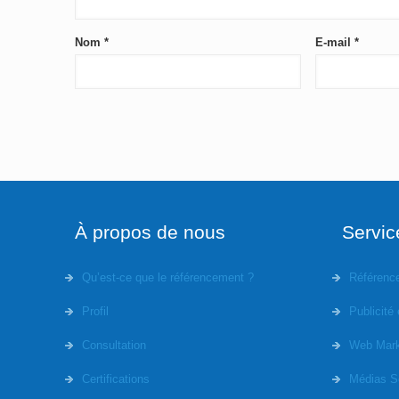
Nom
*
E-mail
*
À propos de nous
Servic
Qu’est-ce que le référencement ?
Référenc
Profil
Publicité 
Consultation
Web Mark
Certifications
Médias S