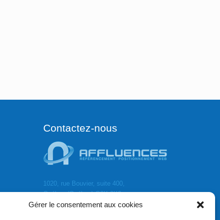
Contactez-nous
1020, rue Bouvier, suite 400,
Québec (Québec) G2K 0K9
Gérer le consentement aux cookies
info[]affluences.ca