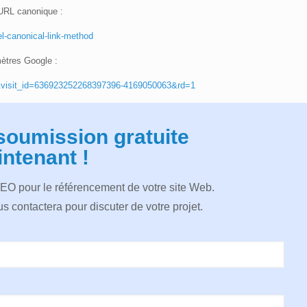
 URL canonique :
l-canonical-link-method
mètres Google :
r&visit_id=636923252268397396-4169050063&rd=1
soumission gratuite
ntenant !
SEO pour le référencement de votre site Web.
s contactera pour discuter de votre projet.