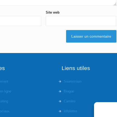
Site web
es
Liens utiles
ement
Soumission
en ligne
Blogue
eting
Carrière
ociaux
Infolettre