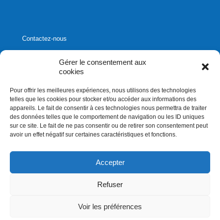
Contactez-nous
Gérer le consentement aux
cookies
Pour offrir les meilleures expériences, nous utilisons des technologies
1020, rue Bouvier, suite 400,
telles que les cookies pour stocker et/ou accéder aux informations des
Québec (Québec) G2K 0K9
appareils. Le fait de consentir à ces technologies nous permettra de traiter
des données telles que le comportement de navigation ou les ID uniques
info[]affluences.ca
sur ce site. Le fait de ne pas consentir ou de retirer son consentement peut
418.684.8881
avoir un effet négatif sur certaines caractéristiques et fonctions.
Accepter
Refuser
Droits d'auteurs 2026. Affluences.ca. Tous droits réservés
Voir les préférences