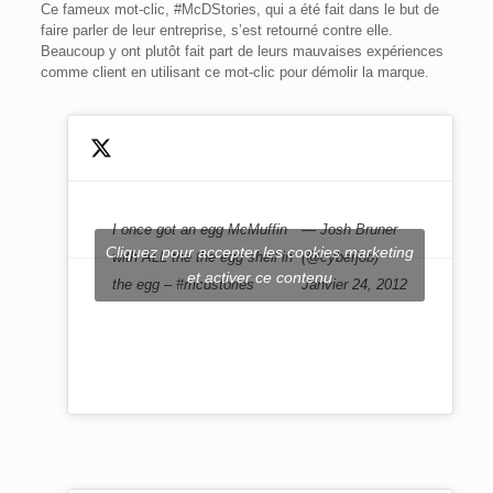
Ce fameux mot-clic, #McDStories, qui a été fait dans le but de
faire parler de leur entreprise, s’est retourné contre elle.
Beaucoup y ont plutôt fait part de leurs mauvaises expériences
comme client en utilisant ce mot-clic pour démolir la marque.
I once got an egg McMuffin
— Josh Bruner
Cliquez pour accepter les cookies marketing
with ALL the the egg shell in
(@cyberjob)
et activer ce contenu
the egg –
#mcdstories
Janvier 24, 2012