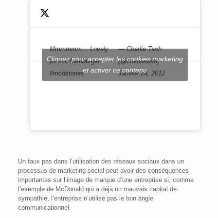
Mmmmmm… Lovely
— Charlie Tash
Cliquez pour accepter les cookies marketing
plastic hamburger!
(@charlietash)
et activer ce contenu
#mcdstories
Janvier 24, 2012
Un faux pas dans l’utilisation des réseaux sociaux dans un
processus de marketing social peut avoir des conséquences
importantes sur l’image de marque d’une entreprise si, comme
l’exemple de McDonald qui a déjà un mauvais capital de
sympathie, l’entreprise n’utilise pas le bon angle
communicationnel.