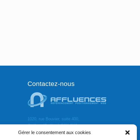
Contactez-nous
1020, rue Bouvier, suite 400,
Québec (Québec) G2K 0K9
Gérer le consentement aux cookies
info[]affluences.ca