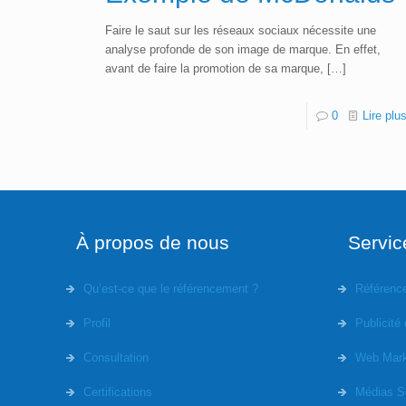
Faire le saut sur les réseaux sociaux nécessite une
analyse profonde de son image de marque. En effet,
avant de faire la promotion de sa marque,
[…]
0
Lire plu
À propos de nous
Servic
Qu’est-ce que le référencement ?
Référenc
Profil
Publicité 
Consultation
Web Mark
Certifications
Médias S