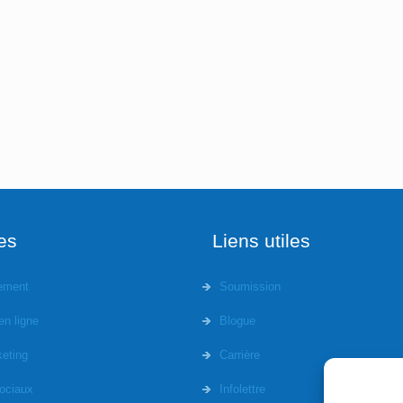
s
es
Liens utiles
ement
Soumission
en ligne
Blogue
eting
Carrière
ociaux
Infolettre