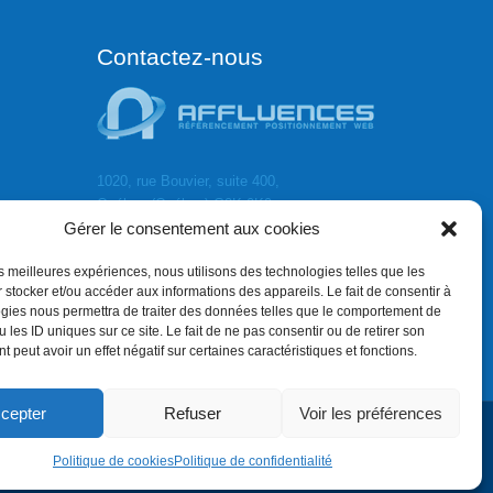
Contactez-nous
1020, rue Bouvier, suite 400,
Québec (Québec) G2K 0K9
Gérer le consentement aux cookies
info[]affluences.ca
418.684.8881
les meilleures expériences, nous utilisons des technologies telles que les
 stocker et/ou accéder aux informations des appareils. Le fait de consentir à
gies nous permettra de traiter des données telles que le comportement de
 les ID uniques sur ce site. Le fait de ne pas consentir ou de retirer son
 peut avoir un effet négatif sur certaines caractéristiques et fonctions.
cepter
Refuser
Voir les préférences
Politique de cookies
Politique de confidentialité