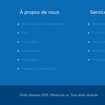
À propos de nous
Servic
Qu’est-ce que le référencement ?
Référenc
Profil
Publicité 
Consultation
Web Mark
Certifications
Médias S
Réalisations
Rédactio
Politique de cookies (UE)
Droits d'auteurs 2026. Affluences.ca. Tous droits réservés