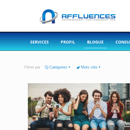
SERVICES
PROFIL
BLOGUE
CONSU
Filtrer par
Catégories
Mots clés