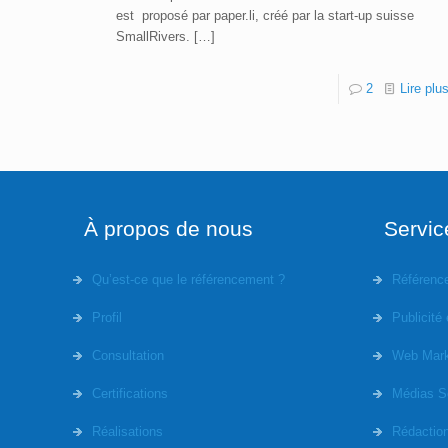
est proposé par paper.li, créé par la start-up suisse
SmallRivers.
[…]
2
Lire plu
À propos de nous
Servic
Qu’est-ce que le référencement ?
Référenc
Profil
Publicité 
Consultation
Web Mark
Certifications
Médias S
Réalisations
Rédactio