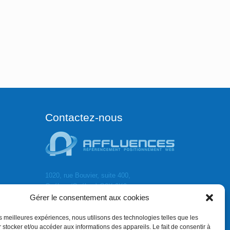
Contactez-nous
1020, rue Bouvier, suite 400,
Québec (Québec) G2K 0K9
Gérer le consentement aux cookies
info[]affluences.ca
418.684.8881
les meilleures expériences, nous utilisons des technologies telles que les
 stocker et/ou accéder aux informations des appareils. Le fait de consentir à