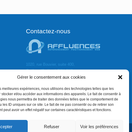
Contactez-nous
1020, rue Bouvier, suite 400,
Québec (Québec) G2K 0K9
Gérer le consentement aux cookies
info[]affluences.ca
418.684.8881
les meilleures expériences, nous utilisons des technologies telles que les
 stocker et/ou accéder aux informations des appareils. Le fait de consentir à
gies nous permettra de traiter des données telles que le comportement de
 les ID uniques sur ce site. Le fait de ne pas consentir ou de retirer son
 peut avoir un effet négatif sur certaines caractéristiques et fonctions.
cepter
Refuser
Voir les préférences