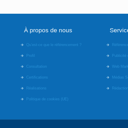
À propos de nous
Servic
Qu’est-ce que le référencement ?
Référenc
Profil
Publicité 
Consultation
Web Mark
Certifications
Médias S
Réalisations
Rédactio
Politique de cookies (UE)