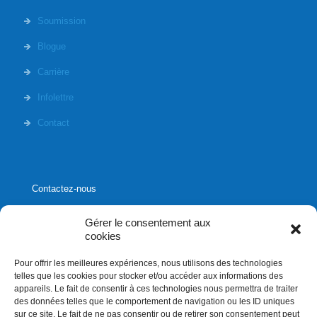
Soumission
Blogue
Carrière
Infolettre
Contact
Contactez-nous
Gérer le consentement aux
cookies
Pour offrir les meilleures expériences, nous utilisons des technologies
1020, rue Bouvier, suite 400,
telles que les cookies pour stocker et/ou accéder aux informations des
Québec (Québec) G2K 0K9
appareils. Le fait de consentir à ces technologies nous permettra de traiter
des données telles que le comportement de navigation ou les ID uniques
info[]affluences.ca
sur ce site. Le fait de ne pas consentir ou de retirer son consentement peut
418.684.8881