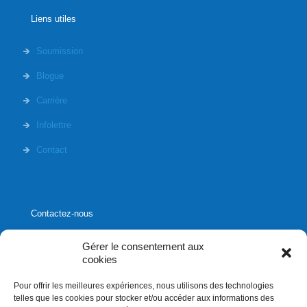
Liens utiles
Soumission
Blogue
Carrière
Infolettre
Contact
Contactez-nous
Gérer le consentement aux
cookies
Pour offrir les meilleures expériences, nous utilisons des technologies
1020, rue Bouvier, suite 400,
telles que les cookies pour stocker et/ou accéder aux informations des
Québec (Québec) G2K 0K9