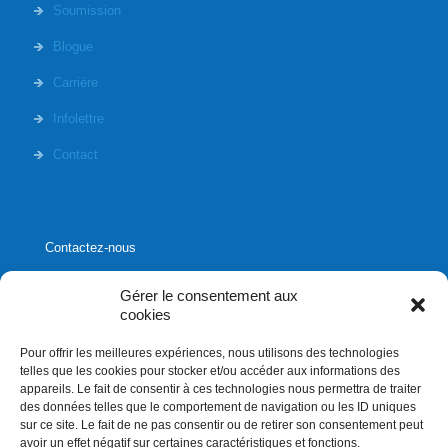
Soumission
Blogue
Carrière
Infolettre
Contact
Contactez-nous
Gérer le consentement aux
cookies
Pour offrir les meilleures expériences, nous utilisons des technologies
1020, rue Bouvier, suite 400,
telles que les cookies pour stocker et/ou accéder aux informations des
Québec (Québec) G2K 0K9
appareils. Le fait de consentir à ces technologies nous permettra de traiter
des données telles que le comportement de navigation ou les ID uniques
info[]affluences.ca
sur ce site. Le fait de ne pas consentir ou de retirer son consentement peut
418.684.8881
avoir un effet négatif sur certaines caractéristiques et fonctions.