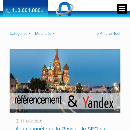
418.684.8881
Catégories
Mots clés
Afficher tout
17 août 2018
À la conquête de la Russie ; le SEO sur