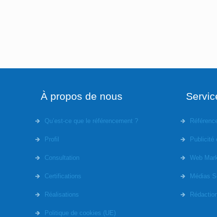
À propos de nous
Servic
Qu’est-ce que le référencement ?
Référenc
Profil
Publicité 
Consultation
Web Mark
Certifications
Médias S
Réalisations
Rédactio
Politique de cookies (UE)