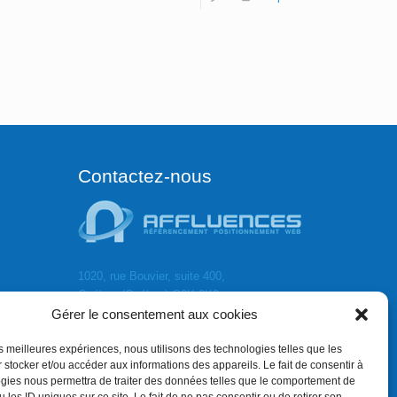
Contactez-nous
1020, rue Bouvier, suite 400,
Québec (Québec) G2K 0K9
Gérer le consentement aux cookies
info[]affluences.ca
418.684.8881
les meilleures expériences, nous utilisons des technologies telles que les
 stocker et/ou accéder aux informations des appareils. Le fait de consentir à
gies nous permettra de traiter des données telles que le comportement de