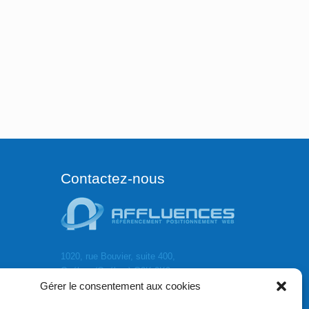
Contactez-nous
1020, rue Bouvier, suite 400,
Québec (Québec) G2K 0K9
Gérer le consentement aux cookies
info[]affluences.ca