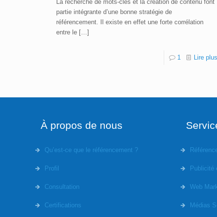
La recherche de mots-clés et la création de contenu font
partie intégrante d’une bonne stratégie de
référencement. Il existe en effet une forte corrélation
entre le
[…]
1
Lire plu
À propos de nous
Servic
Qu’est-ce que le référencement ?
Référenc
Profil
Publicité 
Consultation
Web Mark
Certifications
Médias S