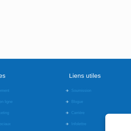
s
es
Liens utiles
ement
Soumission
en ligne
Blogue
eting
Carrière
ociaux
Infolettre