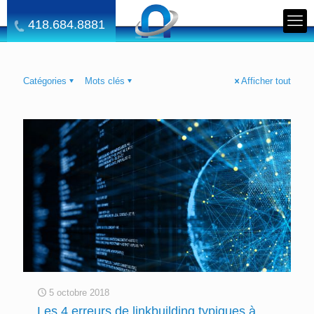
418.684.8881
Catégories
Mots clés
Afficher tout
5 octobre 2018
Les 4 erreurs de linkbuilding typiques à