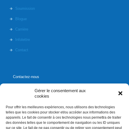
Soumission
Blogue
Carrière
Infolettre
Contact
Contactez-nous
Gérer le consentement aux
cookies
Pour offrir les meilleures expériences, nous utilisons des technologies
1020, rue Bouvier, suite 400,
telles que les cookies pour stocker et/ou accéder aux informations des
Québec (Québec) G2K 0K9
appareils. Le fait de consentir à ces technologies nous permettra de traiter
des données telles que le comportement de navigation ou les ID uniques
info[]affluences.ca
sur ce site. Le fait de ne pas consentir ou de retirer son consentement peut
418.684.8881