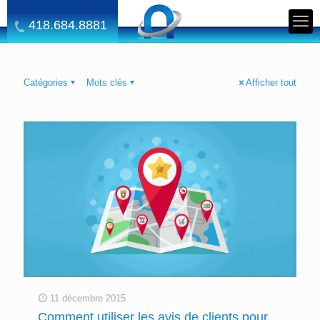
418.684.8881
Catégories
Mots clés
Afficher tout
11 décembre 2015
Comment utiliser les avis de clients pour