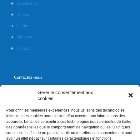
Soumission
Blogue
Carrière
Infolettre
Contact
Contactez-nous
Gérer le consentement aux
cookies
Pour offrir les meilleures expériences, nous utilisons des technologies
1020, rue Bouvier, suite 400,
telles que les cookies pour stocker et/ou accéder aux informations des
Québec (Québec) G2K 0K9
appareils. Le fait de consentir à ces technologies nous permettra de traiter
des données telles que le comportement de navigation ou les ID uniques
info[]affluences.ca
sur ce site. Le fait de ne pas consentir ou de retirer son consentement peut
418.684.8881
avoir un effet négatif sur certaines caractéristiques et fonctions.