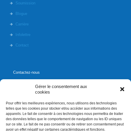
Soumission
Blogue
Carrière
Infolettre
Contact
Contactez-nous
Gérer le consentement aux
cookies
Pour offrir les meilleures expériences, nous utilisons des technologies
1020, rue Bouvier, suite 400,
telles que les cookies pour stocker et/ou accéder aux informations des
Québec (Québec) G2K 0K9
appareils. Le fait de consentir à ces technologies nous permettra de traiter
des données telles que le comportement de navigation ou les ID uniques
info[]affluences.ca
sur ce site. Le fait de ne pas consentir ou de retirer son consentement peut
418.684.8881
avoir un effet négatif sur certaines caractéristiques et fonctions.