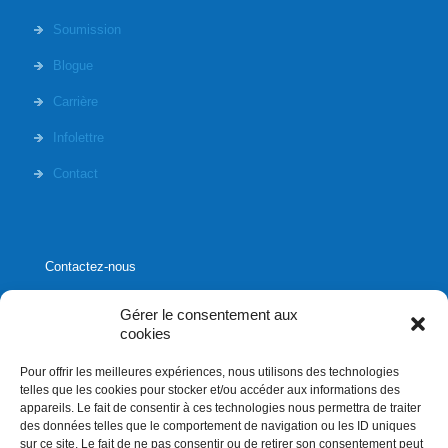
Soumission
Blogue
Carrière
Infolettre
Contact
Contactez-nous
Gérer le consentement aux
cookies
Pour offrir les meilleures expériences, nous utilisons des technologies
1020, rue Bouvier, suite 400,
telles que les cookies pour stocker et/ou accéder aux informations des
Québec (Québec) G2K 0K9
appareils. Le fait de consentir à ces technologies nous permettra de traiter
des données telles que le comportement de navigation ou les ID uniques
info[]affluences.ca
sur ce site. Le fait de ne pas consentir ou de retirer son consentement peut
418.684.8881