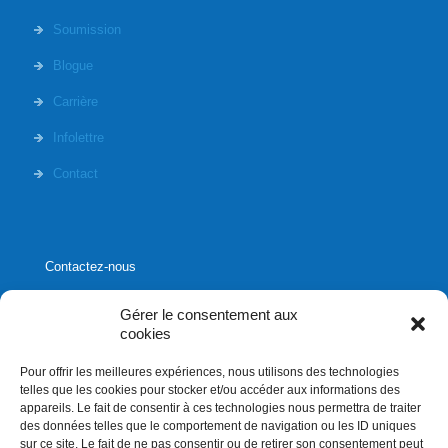
Soumission
Blogue
Carrière
Infolettre
Contact
Contactez-nous
Gérer le consentement aux
cookies
Pour offrir les meilleures expériences, nous utilisons des technologies
1020, rue Bouvier, suite 400,
telles que les cookies pour stocker et/ou accéder aux informations des
Québec (Québec) G2K 0K9
appareils. Le fait de consentir à ces technologies nous permettra de traiter
des données telles que le comportement de navigation ou les ID uniques
info[]affluences.ca
sur ce site. Le fait de ne pas consentir ou de retirer son consentement peut
418.684.8881