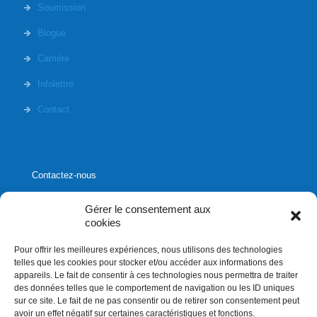
Soumission
Blogue
Carrière
Infolettre
Contact
Contactez-nous
Gérer le consentement aux
cookies
Pour offrir les meilleures expériences, nous utilisons des technologies
1020, rue Bouvier, suite 400,
telles que les cookies pour stocker et/ou accéder aux informations des
Québec (Québec) G2K 0K9
appareils. Le fait de consentir à ces technologies nous permettra de traiter
des données telles que le comportement de navigation ou les ID uniques
info[]affluences.ca
sur ce site. Le fait de ne pas consentir ou de retirer son consentement peut
418.684.8881
avoir un effet négatif sur certaines caractéristiques et fonctions.