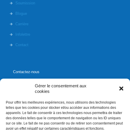
Soumission
Blogue
Carrière
Infolettre
Contact
Contactez-nous
Gérer le consentement aux
cookies
Pour offrir les meilleures expériences, nous utilisons des technologies
1020, rue Bouvier, suite 400,
telles que les cookies pour stocker et/ou accéder aux informations des
Québec (Québec) G2K 0K9
appareils. Le fait de consentir à ces technologies nous permettra de traiter
des données telles que le comportement de navigation ou les ID uniques
info[]affluences.ca
sur ce site. Le fait de ne pas consentir ou de retirer son consentement peut
418.684.8881
avoir un effet négatif sur certaines caractéristiques et fonctions.