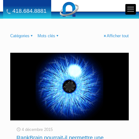
418.684.8881
Catégories
Mots clés
Afficher tout
4 décembre 2015
RankBrain pourrait-il permettre une