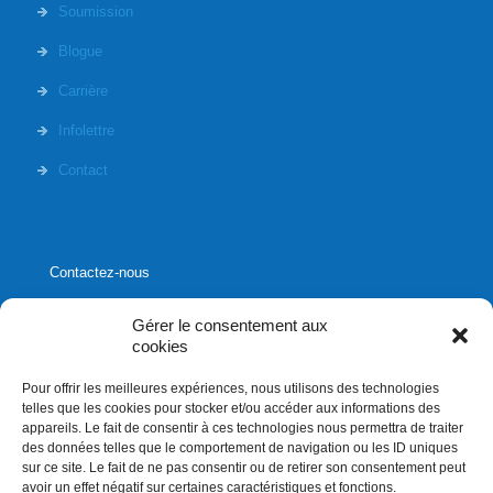
Soumission
Blogue
Carrière
Infolettre
Contact
Contactez-nous
Gérer le consentement aux
cookies
Pour offrir les meilleures expériences, nous utilisons des technologies
1020, rue Bouvier, suite 400,
telles que les cookies pour stocker et/ou accéder aux informations des
Québec (Québec) G2K 0K9
appareils. Le fait de consentir à ces technologies nous permettra de traiter
des données telles que le comportement de navigation ou les ID uniques
info[]affluences.ca
sur ce site. Le fait de ne pas consentir ou de retirer son consentement peut
418.684.8881
avoir un effet négatif sur certaines caractéristiques et fonctions.