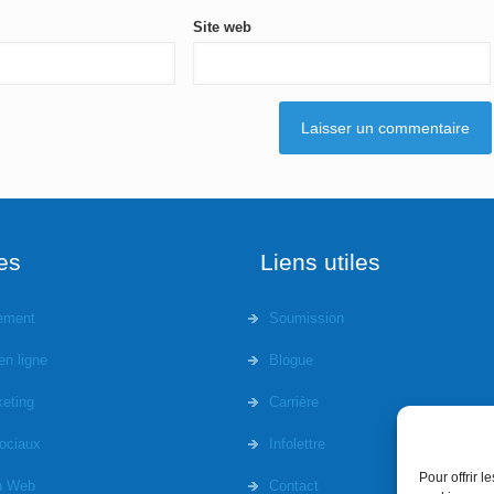
Site web
es
Liens utiles
ement
Soumission
en ligne
Blogue
eting
Carrière
ociaux
Infolettre
Pour offrir 
n Web
Contact