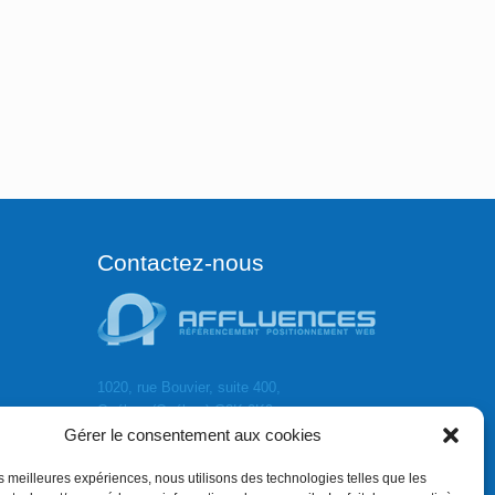
Contactez-nous
1020, rue Bouvier, suite 400,
Québec (Québec) G2K 0K9
Gérer le consentement aux cookies
info[]affluences.ca
418.684.8881
les meilleures expériences, nous utilisons des technologies telles que les