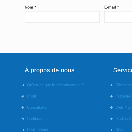
Nom
*
E-mail
*
À propos de nous
Servic
Qu’est-ce que le référencement ?
Référenc
Profil
Publicité 
Consultation
Web Mark
Certifications
Médias S
Réalisations
Rédactio