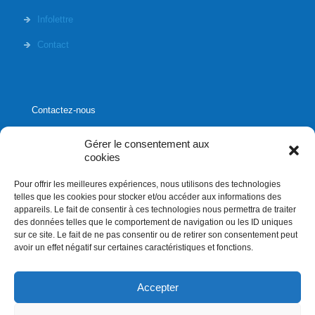
Infolettre
Contact
Contactez-nous
Gérer le consentement aux
cookies
Pour offrir les meilleures expériences, nous utilisons des technologies
1020, rue Bouvier, suite 400,
telles que les cookies pour stocker et/ou accéder aux informations des
Québec (Québec) G2K 0K9
appareils. Le fait de consentir à ces technologies nous permettra de traiter
des données telles que le comportement de navigation ou les ID uniques
info[]affluences.ca
sur ce site. Le fait de ne pas consentir ou de retirer son consentement peut
418.684.8881
avoir un effet négatif sur certaines caractéristiques et fonctions.
Accepter