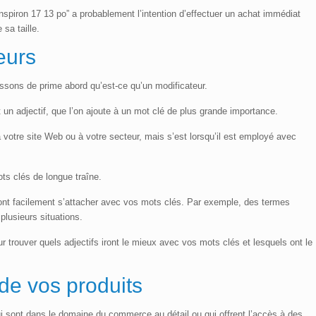
Inspiron 17 13 po” a probablement l’intention d’effectuer un achat immédiat
sa taille.
eurs
lissons de prime abord qu’est-ce qu’un modificateur.
un adjectif, que l’on ajoute à un mot clé de plus grande importance.
 à votre site Web ou à votre secteur, mais s’est lorsqu’il est employé avec
ts clés de longue traîne.
ont facilement s’attacher avec vos mots clés. Par exemple, des termes
plusieurs situations.
ur trouver quels adjectifs iront le mieux avec vos mots clés et lesquels ont le
de vos produits
ui sont dans le domaine du commerce au détail ou qui offrent l’accès à des