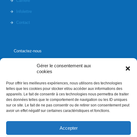
Carrière
Infolettre
Contact
Contactez-nous
Gérer le consentement aux
cookies
Pour offrir les meilleures expériences, nous utilisons des technologies
1020, rue Bouvier, suite 400,
telles que les cookies pour stocker et/ou accéder aux informations des
Québec (Québec) G2K 0K9
appareils. Le fait de consentir à ces technologies nous permettra de traiter
des données telles que le comportement de navigation ou les ID uniques
info[]affluences.ca
sur ce site. Le fait de ne pas consentir ou de retirer son consentement peut
418.684.8881
avoir un effet négatif sur certaines caractéristiques et fonctions.
Accepter