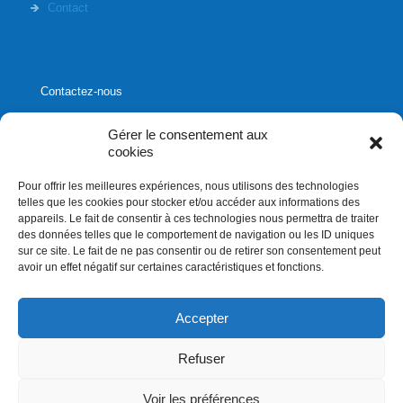
Contact
Contactez-nous
Gérer le consentement aux
cookies
Pour offrir les meilleures expériences, nous utilisons des technologies
1020, rue Bouvier, suite 400,
telles que les cookies pour stocker et/ou accéder aux informations des
Québec (Québec) G2K 0K9
appareils. Le fait de consentir à ces technologies nous permettra de traiter
des données telles que le comportement de navigation ou les ID uniques
info[]affluences.ca
sur ce site. Le fait de ne pas consentir ou de retirer son consentement peut
418.684.8881
avoir un effet négatif sur certaines caractéristiques et fonctions.
Accepter
Refuser
Droits d'auteurs 2026. Affluences.ca. Tous droits réservés
Voir les préférences